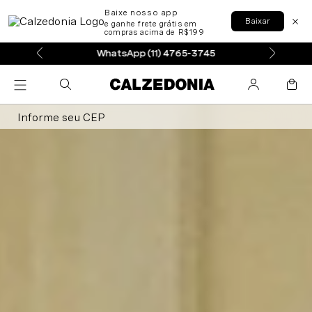
Baixe nosso app
Baixar
e ganhe frete grátis em
compras acima de R$199
WhatsApp (11) 4765-3745
Informe seu CEP