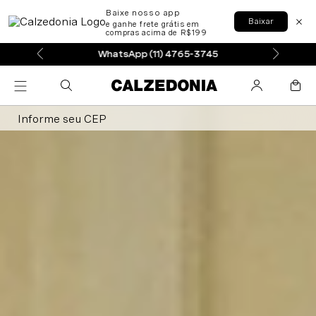
Baixe nosso app
Baixar
e ganhe frete grátis em
compras acima de R$199
WhatsApp (11) 4765-3745
Informe seu CEP