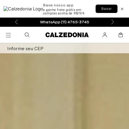
Baixe nosso app
Baixar
e ganhe frete grátis em
compras acima de R$199
WhatsApp (11) 4765-3745
Informe seu CEP